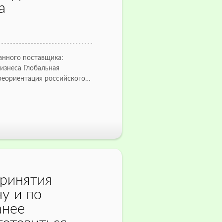
а
анного поставщика:
изнеса Глобальная
ереориентация российского…
принятия
ну и по
анее