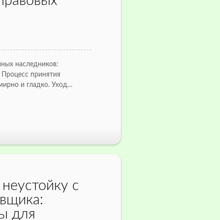
правовых
ных наследников:
 Процесс принятия
мирно и гладко. Уход…
неустойку с
вщика:
ы для