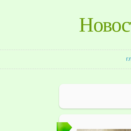
Новос
Г