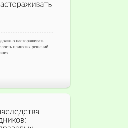
настораживать
и должно настораживать
корость принятия решений
вания…
аследства
дников: