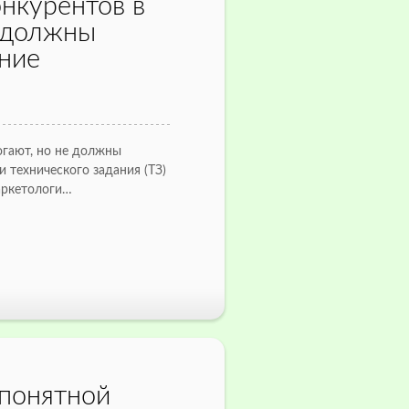
нкурентов в
е должны
ние
огают, но не должны
 технического задания (ТЗ)
аркетологи…
 понятной