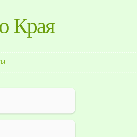
о Края
ТЫ