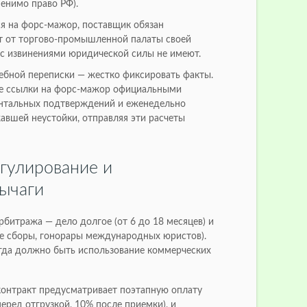
менимо право РФ).
ся на форс-мажор, поставщик обязан
т от торгово-промышленной палаты своей
 с извинениями юридической силы не имеют.
дебной переписки — жестко фиксировать факты.
е ссылки на форс-мажор официальными
ентальных подтверждений и еженедельно
авшей неустойки, отправляя эти расчеты
гулирование и
ычаги
битража — дело долгое (от 6 до 18 месяцев) и
е сборы, гонорары международных юристов).
гда должно быть использование коммерческих
онтракт предусматривает поэтапную оплату
перед отгрузкой, 10% после приемки), и