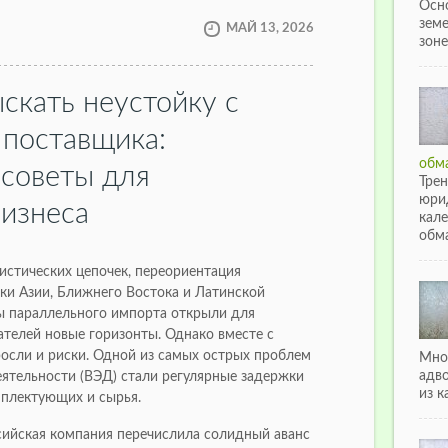
Осн
зем
МАЙ 13, 2026
зоне
скать неустойку с
 поставщика:
обма
 советы для
Тре
юри
бизнеса
кале
обма
истических цепочек, переориентация
нки Азии, Ближнего Востока и Латинской
ы параллельного импорта открыли для
телей новые горизонты. Однако вместе с
осли и риски. Одной из самых острых проблем
Мно
адв
ятельности (ВЭД) стали регулярные задержки
из к
мплектующих и сырья.
сийская компания перечислила солидный аванс