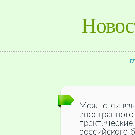
Новос
Г
Можно ли взы
иностранного
практические
российского 