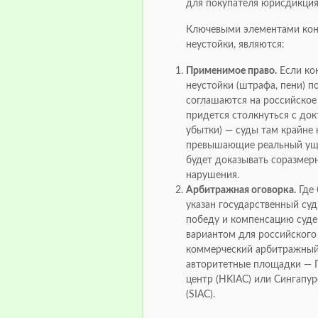
для покупателя юрисдикция
Ключевыми элементами кон
неустойки, являются:
Применимое право.
Если ко
неустойки (штрафа, пени) п
соглашаются на российское 
придется столкнуться с до
убытки) — суды там крайне 
превышающие реальный уще
будет доказывать соразмер
нарушения.
Арбитражная оговорка.
Где 
указан государственный су
победу и компенсацию суд
вариантом для российског
коммерческий арбитражный
авторитетные площадки — 
центр (HKIAC) или Сингап
(SIAC).