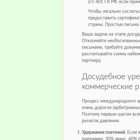
(ст. 401 ГК РФ, если при
Чтобы легально сослать
предоставить сертифика
страны. Простые письма
Ваша задача на этапе досу
Отклоняйте необоснованны
письмами, требуйте докум
рассчитывайте сумму набеж
партнеру.
Досудебное уре
коммерческие р
Процесс международного ар
очень дорогое (арбитражны
Поэтому первым шагом все
рычагов давления.
Удержание платежей.
Если к
(например, 30% аванс, 60% 