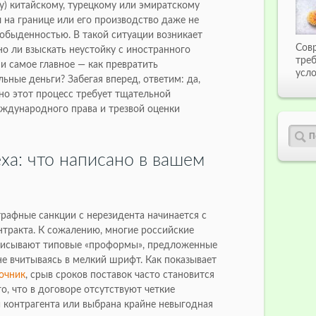
у) китайскому, турецкому или эмиратскому
л на границе или его производство даже не
 обыденностью. В такой ситуации возникает
Сов
о ли взыскать неустойку с иностранного
тре
 и самое главное — как превратить
усло
ьные деньги? Забегая вперед, ответим: да,
но этот процесс требует тщательной
еждународного права и трезвой оценки
ха: что написано в вашем
рафные санкции с нерезидента начинается с
нтракта. К сожалению, многие российские
писывают типовые «проформы», предложенные
е вчитываясь в мелкий шрифт. Как показывает
очник
, срыв сроков поставок часто становится
о, что в договоре отсутствуют четкие
 контрагента или выбрана крайне невыгодная