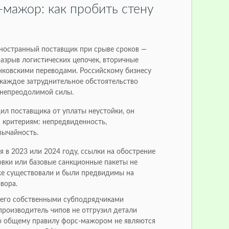
-мажор: как пробить стену
иностранный поставщик при срыве сроков —
азрыв логистических цепочек, вторичные
нковскими переводами. Российскому бизнесу
 каждое затруднительное обстоятельство
 непреодолимой силы.
л поставщика от уплаты неустойки, он
 критериям: непредвиденность,
вычайность.
я в 2023 или 2024 году, ссылки на обострение
овки или базовые санкционные пакеты не
же существовали и были предвидимы на
вора.
 его собственными субподрядчиками
производитель чипов не отгрузил детали
о общему правилу форс-мажором не являются