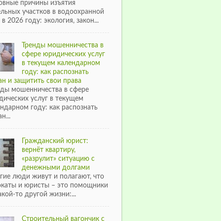
овные причины изъятия
ельных участков в водоохранной
 в 2026 году: экология, закон...
Тренды мошенничества в
сфере юридических услуг
в текущем календарном
году: как распознать
н и защитить свои права
нды мошенничества в сфере
дических услуг в текущем
ндарном году: как распознать
н...
Гражданский юрист:
вернёт квартиру,
«разрулит» ситуацию с
денежными долгами
гие люди живут и полагают, что
окаты и юристы – это помощники
акой-то другой жизни:...
Строительный вагончик с