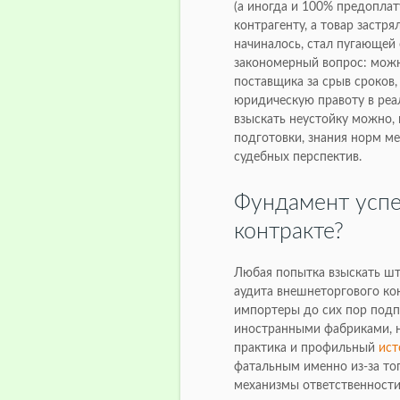
(а иногда и 100% предоплат
контрагенту, а товар застря
начиналось, стал пугающей
закономерный вопрос: можн
поставщика за срыв сроков,
юридическую правоту в реал
взыскать неустойку можно, 
подготовки, знания норм м
судебных перспектив.
Фундамент успе
контракте?
Любая попытка взыскать шт
аудита внешнеторгового ко
импортеры до сих пор под
иностранными фабриками, н
практика и профильный
ист
фатальным именно из-за тог
механизмы ответственности