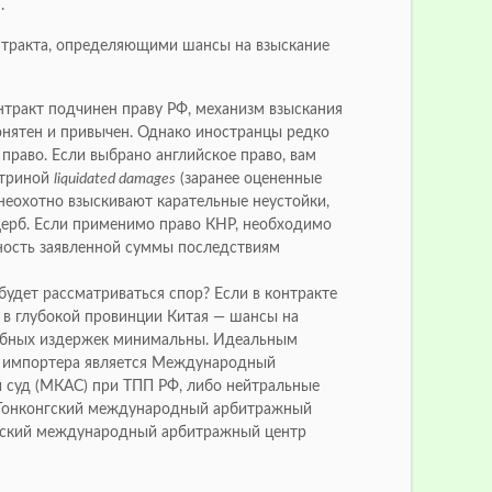
.
тракта, определяющими шансы на взыскание
нтракт подчинен праву РФ, механизм взыскания
онятен и привычен. Однако иностранцы редко
право. Если выбрано английское право, вам
ктриной
liquidated damages
(заранее оцененные
неохотно взыскивают карательные неустойки,
рб. Если применимо право КНР, необходимо
ность заявленной суммы последствиям
будет рассматриваться спор? Если в контракте
д в глубокой провинции Китая — шансы на
ебных издержек минимальны. Идеальным
о импортера является Международный
 суд (МКАС) при ТПП РФ, либо нейтральные
Гонконгский международный арбитражный
урский международный арбитражный центр