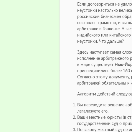
Если договориться не удало
неустойки настолько велика
российский бизнесмен обра
составлен грамотно, и вы 
арбитраже в Гонконге. У ва
индийского или китайского
неустойки. Что дальше?
Здесь наступает самая слож
исполнение арбитражного р
в мире существует
Нью-Йор
присоединились более 160 с
Согласно этому документу
арбитражей обязательны к 
Алгоритм действий следую
Вы переводите решение арб
легализуете его.
Ваши местные юристы (в ст
государственный суд о при
По закону местный суд не и