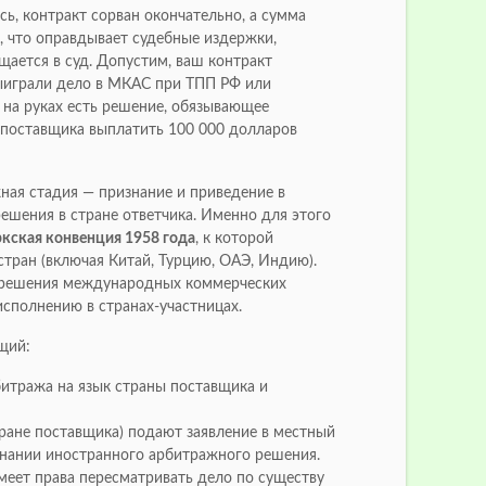
сь, контракт сорван окончательно, а сумма
, что оправдывает судебные издержки,
щается в суд. Допустим, ваш контракт
выиграли дело в МКАС при ТПП РФ или
с на руках есть решение, обязывающее
 поставщика выплатить 100 000 долларов
ная стадия — признание и приведение в
ешения в стране ответчика. Именно для этого
кская конвенция 1958 года
, к которой
тран (включая Китай, Турцию, ОАЭ, Индию).
, решения международных коммерческих
исполнению в странах-участницах.
щий:
итража на язык страны поставщика и
ране поставщика) подают заявление в местный
знании иностранного арбитражного решения.
меет права пересматривать дело по существу