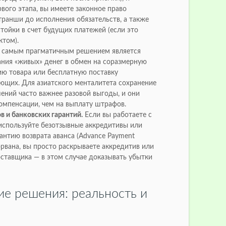
вого этапа, вы имеете законное право
ранши до исполнения обязательств, а также
стойки в счет будущих платежей (если это
ктом).
 самым прагматичным решением является
ания «живых» денег в обмен на соразмерную
ю товара или бесплатную поставку
щих. Для азиатского менталитета сохранение
ений часто важнее разовой выгоды, и они
омпенсации, чем на выплату штрафов.
 и банковских гарантий.
Если вы работаете с
используйте безотзывные аккредитивы или
антию возврата аванса (Advance Payment
сорвана, вы просто раскрываете аккредитив или
оставщика — в этом случае доказывать убытки
ие решения: реальность и