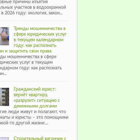
овные причины изъятия
ельных участков в водоохранной
 в 2026 году: экология, закон...
Тренды мошенничества в
сфере юридических услуг
в текущем календарном
году: как распознать
н и защитить свои права
нды мошенничества в сфере
дических услуг в текущем
ндарном году: как распознать
н...
Гражданский юрист:
вернёт квартиру,
«разрулит» ситуацию с
денежными долгами
гие люди живут и полагают, что
окаты и юристы – это помощники
акой-то другой жизни:...
Строительный вагончик с