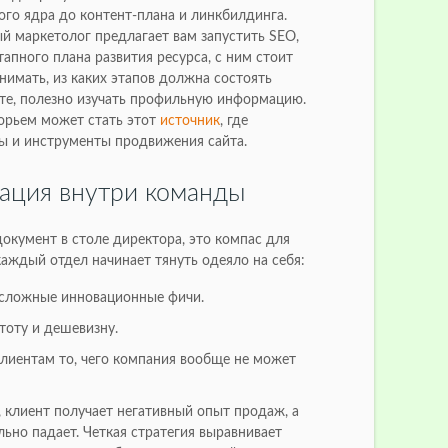
ого ядра до контент-плана и линкбилдинга.
й маркетолог предлагает вам запустить SEO,
тапного плана развития ресурса, с ним стоит
нимать, из каких этапов должна состоять
ете, полезно изучать профильную информацию.
орьем может стать этот
источник
, где
ы и инструменты продвижения сайта.
зация внутри команды
документ в столе директора, это компас для
 каждый отдел начинает тянуть одеяло на себя:
 сложные инновационные фичи.
тоту и дешевизну.
лиентам то, чего компания вообще не может
с, клиент получает негативный опыт продаж, а
ьно падает. Четкая стратегия выравнивает