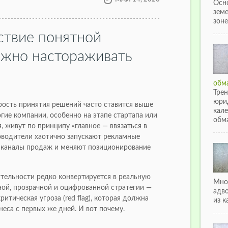
Осн
зем
зоне
ствие понятной
лжно настораживать
обма
Тре
юри
рость принятия решений часто ставится выше
кале
гие компании, особенно на этапе стартапа или
обма
 живут по принципу «главное — ввязаться в
ководители хаотично запускают рекламные
 каналы продаж и меняют позиционирование
тельности редко конвертируется в реальную
Мно
ной, прозрачной и оцифрованной стратегии —
адв
ритическая угроза (red flag), которая должна
из к
еса с первых же дней. И вот почему.