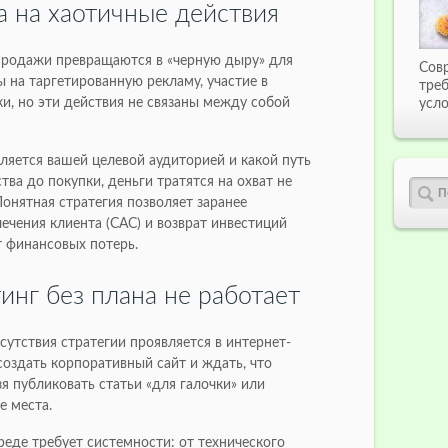
а на хаотичные действия
 продажи превращаются в «черную дыру» для
Сов
 на таргетированную рекламу, участие в
тре
ки, но эти действия не связаны между собой
усло
вляется вашей целевой аудиторией и какой путь
тва до покупки, деньги тратятся на охват не
Понятная стратегия позволяет заранее
ечения клиента (CAC) и возврат инвестиций
т финансовых потерь.
тинг без плана не работает
утствия стратегии проявляется в интернет-
создать корпоративный сайт и ждать, что
я публиковать статьи «для галочки» или
е места.
еде требует системности: от технического