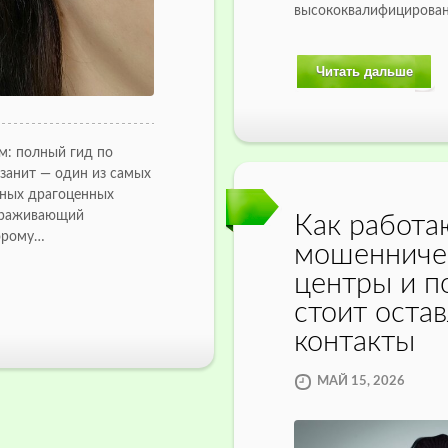
высококвалифицирова
Читать дальше
м: полный гид по
нзанит — один из самых
нных драгоценных
вораживающий
Как работа
торому…
мошенниче
центры и п
стоит оста
контакты
МАЙ 15, 2026