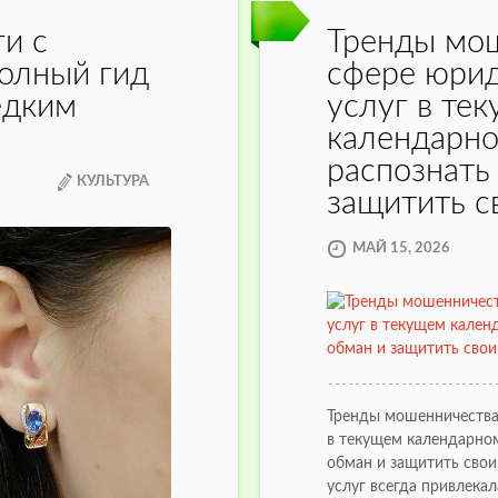
ги с
Тренды мош
полный гид
сфере юри
едким
услуг в те
календарно
распознать
КУЛЬТУРА
защитить с
МАЙ 15, 2026
Тренды мошенничества
в текущем календарном
обман и защитить свои
услуг всегда привлекал