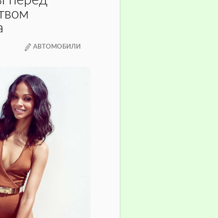
ы перед
твом
а
АВТОМОБИЛИ