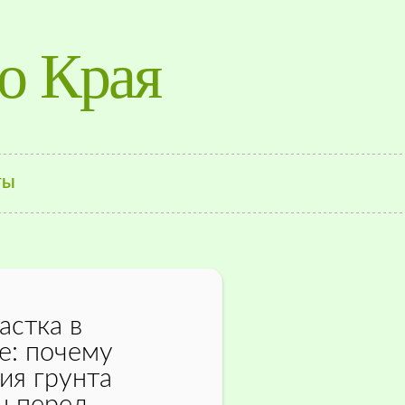
о Края
ТЫ
астка в
е: почему
ия грунта