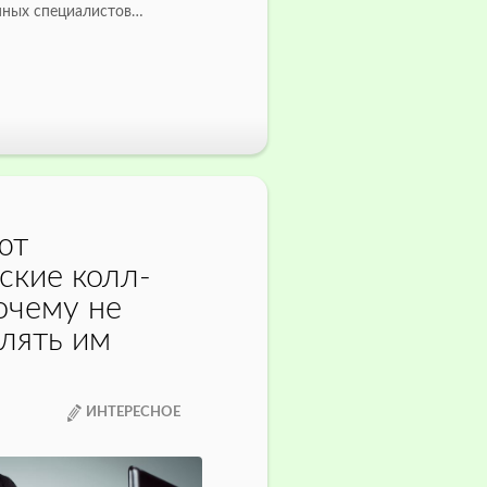
нных специалистов…
ют
ские колл-
очему не
влять им
ИНТЕРЕСНОЕ