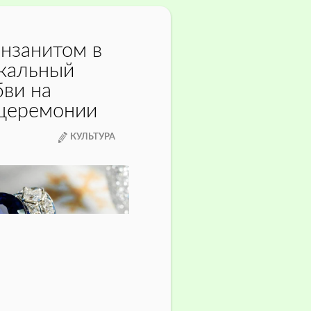
анзанитом в
икальный
ви на
 церемонии
КУЛЬТУРА