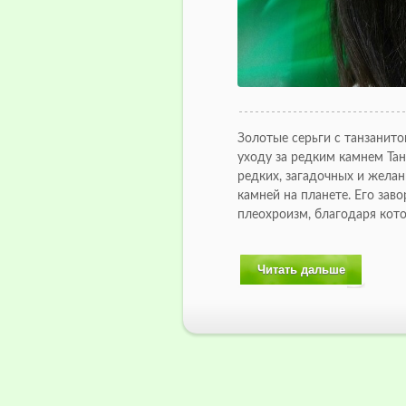
Золотые серьги с танзанито
уходу за редким камнем Та
редких, загадочных и жела
камней на планете. Его за
плеохроизм, благодаря ко
Читать дальше