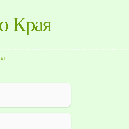
о Края
ТЫ