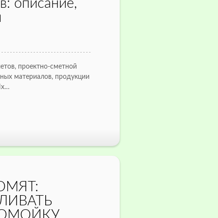
в: описание,
и
четов, проектно-сметной
нных материалов, продукции
Их…
ОМЯТ:
ЛИВАТЬ
ДОМОЙКУ