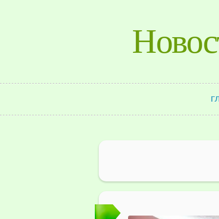
Новос
Г