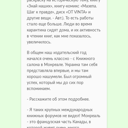
раскраску на историческую тему, книгу
«Знай наших», книгу-комикс «Мазепа.
Шаг к правде», диск «OT VINTA» и
другие вещи. - Авт.). То есть работы
стало еще больше. Люди во время
карантина сидят дома, и их активность
в чтении книг, как мне показалось,
увеличилось.
В общем наш издательский год
начался очень классно - с Книжного
салона в Монреале. Украина там себя
представляла впервые, и мы там
хорошо нашумели. Был огромный
успех, который мы до сих пор
вспоминаем.
- Расскажите об этом подробнее.
- Я таких крупных международных
книжных форумов не видел! Монреаль
- это французская часть Канады, в
которой живет очень много