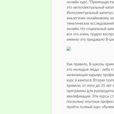
онлайн-курс. "Преимуществ
это интеллектуальный капит
Интеллектуальный капитал,
аналогичен онлайновому, х
тематических исследований
онлайн. Но социальный капит
все это очень трудно воспро
именно это придавало B-шк
Как правило, B-школы ориен
это молодые люди - либо с
начинающие карьеру профес
курс в кампусе. Вторая гру
правило, от пяти до 25 лет
программы для руководите
квалификации. Эти курсы ст
поскольку опытные професс
пройти полный курс обучен