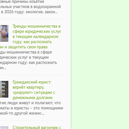
овные причины изъятия
ельных участков в водоохранной
 в 2026 году: экология, закон...
Тренды мошенничества в
сфере юридических услуг
в текущем календарном
году: как распознать
н и защитить свои права
нды мошенничества в сфере
дических услуг в текущем
ндарном году: как распознать
н...
Гражданский юрист:
вернёт квартиру,
«разрулит» ситуацию с
денежными долгами
гие люди живут и полагают, что
окаты и юристы – это помощники
акой-то другой жизни:...
Строительный вагончик с