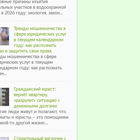
овные причины изъятия
ельных участков в водоохранной
 в 2026 году: экология, закон...
Тренды мошенничества в
сфере юридических услуг
в текущем календарном
году: как распознать
н и защитить свои права
нды мошенничества в сфере
дических услуг в текущем
ндарном году: как распознать
н...
Гражданский юрист:
вернёт квартиру,
«разрулит» ситуацию с
денежными долгами
гие люди живут и полагают, что
окаты и юристы – это помощники
акой-то другой жизни:...
Строительный вагончик с