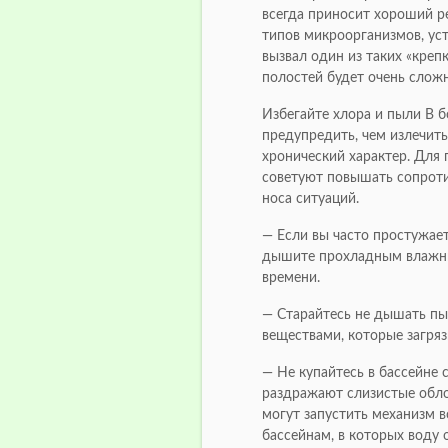
всегда приносит хороший ре
типов микроорганизмов, уст
вызвал один из таких «креп
полостей будет очень сложн
Избегайте хлора и пыли В 
предупредить, чем излечить
хронический характер. Для 
советуют повышать сопроти
носа ситуаций.
— Если вы часто простужает
дышите прохладным влажны
времени.
— Старайтесь не дышать п
веществами, которые загряз
— Не купайтесь в бассейне 
раздражают слизистые облон
могут запустить механизм в
бассейнам, в которых воду 