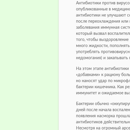
Антибиотики против вирусо
опубликованные в медицинс
антибиотики не улучшают с
после переохлаждения или 
заболевания иммунная сист
который вызвал воспалител
того, чтобы выздоровление
много жидкости, пополнять
употреблять противовирусн
недомогания) и закапывать 
На этом этапе антибиотики
«добавками» к рациону боль
но наносят удар по микроф
бактерии кишечника. Как ре
иммунитет и ожидаемое выз
Бактерии обычно «оккупиру
дней после начала воспален
появления насморка прошла 
антибиотиков действительно
Несмотря на огромный арсе