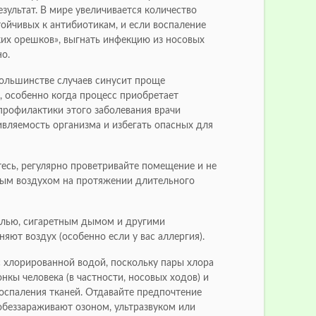
зультат. В мире увеличивается количество
ойчивых к антибиотикам, и если воспаление
ких орешков», выгнать инфекцию из носовых
о.
большинстве случаев синусит проще
, особенно когда процесс приобретает
профилактики этого заболевания врачи
вляемость организма и избегать опасных для
есь, регулярно проветривайте помещение и не
м воздухом на протяжении длительного
ылью, сигаретным дымом и другими
няют воздух (особенно если у вас аллергия).
с хлорированной водой, поскольку пары хлора
кы человека (в частности, носовых ходов) и
оспаления тканей. Отдавайте предпочтение
обеззараживают озоном, ультразвуком или