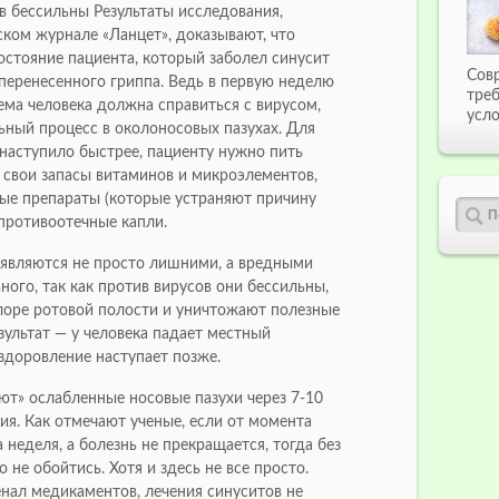
в бессильны Результаты исследования,
ком журнале «Ланцет», доказывают, что
остояние пациента, который заболел синусит
Сов
перенесенного гриппа. Ведь в первую неделю
тре
ема человека должна справиться с вирусом,
усло
ьный процесс в околоносовых пазухах. Для
 наступило быстрее, пациенту нужно пить
 свои запасы витаминов и микроэлементов,
ые препараты (которые устраняют причину
противоотечные капли.
 являются не просто лишними, а вредными
ного, так как против вирусов они бессильны,
лоре ротовой полости и уничтожают полезные
зультат — у человека падает местный
доровление наступает позже.
ют» ослабленные носовые пазухи через 7-10
ия. Как отмечают ученые, если от момента
неделя, а болезнь не прекращается, тогда без
 не обойтись. Хотя и здесь не все просто.
нал медикаментов, лечения синуситов не