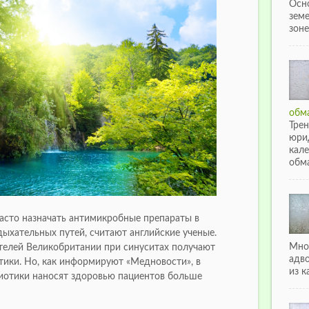
Осн
зем
зоне
обма
Тре
юри
кале
обма
сто назначать антимикробные препараты в
ыхательных путей, считают английские ученые.
Мно
елей Великобритании при синуситах получают
адв
тики. Но, как информируют «Медновости», в
из к
иотики наносят здоровью пациентов больше