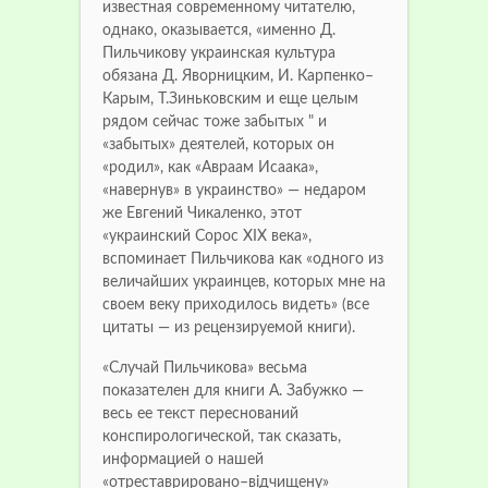
известная современному читателю,
однако, оказывается, «именно Д.
Пильчикову украинская культура
обязана Д. Яворницким, И. Карпенко–
Карым, Т.Зиньковским и еще целым
рядом сейчас тоже забытых " и
«забытых» деятелей, которых он
«родил», как «Авраам Исаака»,
«навернув» в украинство» — недаром
же Евгений Чикаленко, этот
«украинский Сорос XIX века»,
вспоминает Пильчикова как «одного из
величайших украинцев, которых мне на
своем веку приходилось видеть» (все
цитаты — из рецензируемой книги).
«Случай Пильчикова» весьма
показателен для книги А. Забужко —
весь ее текст переснований
конспирологической, так сказать,
информацией о нашей
«отреставрировано–відчищену»