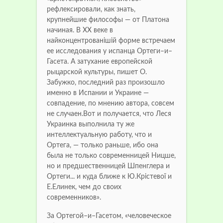
рефлексировали, как знать,
крупнейшие философы — от Платона
начиная. В ХХ веке в
найконцентрованішій форме встречаем
ее исследования у испанца Ортеги–и–
Гасета. А затухание европейской
рыцарской культуры, пишет О.
Забужко, последний раз произошло
именно в Испании и Украине —
совпадение, по мнению автора, совсем
не случаен.Вот и получается, что Леся
Украинка выполнила ту же
интеллектуальную работу, что и
Ортега, — только раньше, ибо она
была не только современницей Ницше,
но и предшественницей Шпенглера и
Ортеги... и куда ближе к Ю.Крістевої и
Е.Елинек, чем до своих
современников».
За Ортегой–и–Гасетом, «человеческое