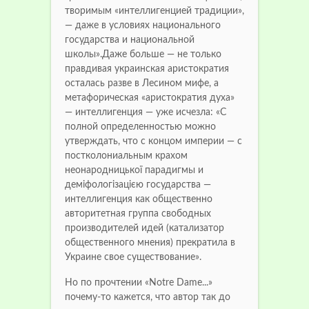
творимым «интеллигенцией традиции»,
— даже в условиях национального
государства и национальной
школы».Даже больше — не только
правдивая украинская аристократия
осталась разве в Лесином мифе, а
метафорическая «аристократия духа»
— интеллигенция — уже исчезла: «С
полной определенностью можно
утверждать, что с концом империи — с
постколониальным крахом
неонародницької парадигмы и
деміфологізацією государства —
интеллигенция как общественно
авторитетная группа свободных
производителей идей (катализатор
общественного мнения) прекратила в
Украине свое существование».
Но по прочтении «Notre Dame...»
почему-то кажется, что автор так до