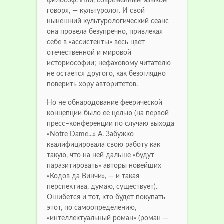
философ. Или, современным языком
говоря, — культуролог. И свой
нынешний культурологический сеанс
она провела безупречно, привлекая
себе в «ассистенты» весь цвет
отечественной и мировой
историософии; нефаховому читателю
не остается другого, как безоглядно
поверить хору авторитетов.
Но не обнародование феерической
концепции было ее целью (на первой
пресс–конференции по случаю выхода
«Notre Dame...» А. Забужко
квалифицировала свою работу как
такую, что на ней дальше «будут
паразитировать» авторы новейших
«Кодов да Винчи», — и такая
перспектива, думаю, существует).
Ошибется и тот, кто будет покупать
этот, по самоопределению,
«интеллектуальный роман» (роман —