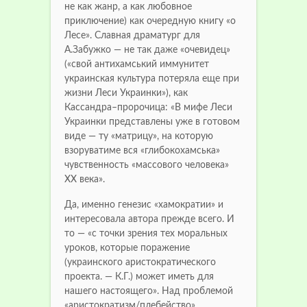
не как жанр, а как любовное
приключение) как очередную книгу «о
Лесе». Славная драматург для
А.Забужко — не так даже «очевидец»
(«свой антихамський иммунитет
украинская культура потеряла еще при
жизни Леси Украинки»), как
Кассандра–пророчица: «В мифе Леси
Украинки представлены уже в готовом
виде — ту «матрицу», на которую
взоруватиме вся «глибокохамська»
чувственность «массового человека»
ХХ века».
Да, именно генезис «хамократии» и
интересовала автора прежде всего. И
то — «с точки зрения тех моральных
уроков, которые поражение
(украинского аристократического
проекта. — К.Г.) может иметь для
нашего настоящего». Над проблемой
«аристократизм/плебейство»