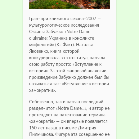
Гран–при книжного сезона–2007 —
культурологическое исследования
Оксаны Забужко «Notre Dame
d'ukraine: Украинка в конфликте
мифологий» (К.: Факт). Наталья
Яковенко, книга которой
конкурировала за этот титул, назвала
свою работу просто: «Вступление к
истории». За этой жанровой аналогии
произведение Забужко должен был бы
называться так: «Вступление к истории
хамократии».
Собственно, так и назван последний
раздел–итог «Notre Dame...», и автор не
претендует на патентование термина
«хамократія» — он впервые появляется
150 лет назад в письме Дмитрия
Пильчикова. Фигура эта совершенно не