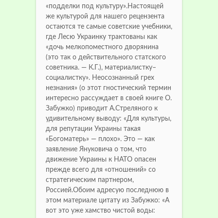
«подделки под культуру».Настоящей
же культурой для нашего рецензента
остаются те самые советские учебники,
где Лесю Украинку трактованы как
«дочь мелкопоместного дворянина
(это так о действительного статского
советника. — К.Г.), материалистку–
социалистку». Неосознанный грех
незнания» (о этот гностический термин
интересно рассуждает в своей книге О.
Забужко) приводит А.Стреляного к
удивительному выводу: «Для культуры,
для репутации Украины такая
«Богоматерь» — плохо». Это — как
заявление Януковича о том, что
движение Украины к НАТО опасен
прежде всего для «отношений» со
стратегическим партнером,
Россией.Обоим адресую последнюю в
этом материале цитату из Забужко: «А
вот это уже хамство чистой воды: