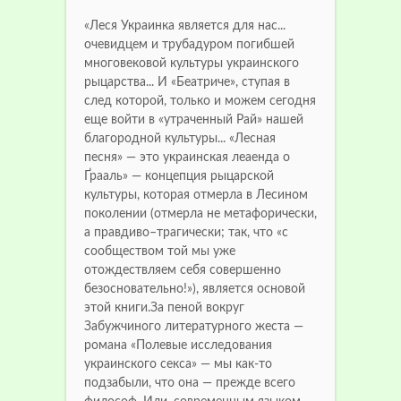
«Леся Украинка является для нас...
очевидцем и трубадуром погибшей
многовековой культуры украинского
рыцарства... И «Беатриче», ступая в
след которой, только и можем сегодня
еще войти в «утраченный Рай» нашей
благородной культуры... «Лесная
песня» — это украинская леаенда о
Ґрааль» — концепция рыцарской
культуры, которая отмерла в Лесином
поколении (отмерла не метафорически,
а правдиво–трагически; так, что «с
сообществом той мы уже
отождествляем себя совершенно
безосновательно!»), является основой
этой книги.За пеной вокруг
Забужчиного литературного жеста —
романа «Полевые исследования
украинского секса» — мы как-то
подзабыли, что она — прежде всего