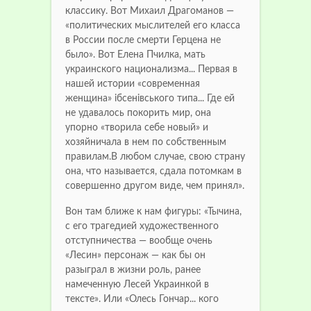
классику. Вот Михаил Драгоманов —
«политических мыслителей его класса
в России после смерти Герцена не
было». Вот Елена Пчилка, мать
украинского национализма... Первая в
нашей истории «современная
женщина» ібсенівського типа... Где ей
не удавалось покорить мир, она
упорно «творила себе новый» и
хозяйничала в нем по собственным
правилам.В любом случае, свою страну
она, что называется, сдала потомкам в
совершенно другом виде, чем принял».
Вон там ближе к нам фигуры: «Тычина,
с его трагедией художественного
отступничества — вообще очень
«Лесин» персонаж — как бы он
разыграл в жизни роль, ранее
намеченную Лесей Украинкой в
тексте». Или «Олесь Гончар... кого