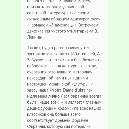
первого с полным правом можем
признать творцом украинской
советской литературы» со своим
«эталонным образцом «дискурса лжи»
— романом «Знаменосцы». Встречаем
даже «гения чистого утилитаризма В.
Ленина»...
Так вот, будто разворачивая угол
зрения читателя аж за 180 степеней, А.
Забужко пытается «хотя бы обозначить
наброском, как на контурных картах,
очертания затонувшего материка»
неизведанной нами нынешними
настоящей украинской культуры. И
здесь наша «Notre Dame d'ukraine»
(«для меня лично Леся Украинка всегда
была «наше все») — и является главным
дешифрующим кодом: «Из всех наших
классиков она больше всего
соответствует древней формуле
«Украины, которую мы потеряли».