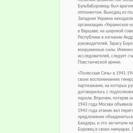
БульбаБоровець был враго
оппонентом. Выходец из пол
Западная Украина находила
организацию «Украинское н
в Варшаве, на широкой сов
Республики в изгнании Анд
руководителей, Тарасу Бор
вооруженные силы. Именно 
исследователей, следует с
Повстанческой армии.
«Полесская Сечь» в 1941-19
своих воспоминаниях генера
партизанами, на которых р
договорилось с подполковн
пароли. Впрочем, потеряв н
1943 года Москва объявила
1943 года атаман вел перег
предложение объединиться.
Бандеры, и это засчитали к
Боровец в своих мемуарах. 