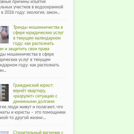
овные причины изъятия
ельных участков в водоохранной
 в 2026 году: экология, закон...
Тренды мошенничества в
сфере юридических услуг
в текущем календарном
году: как распознать
н и защитить свои права
нды мошенничества в сфере
дических услуг в текущем
ндарном году: как распознать
н...
Гражданский юрист:
вернёт квартиру,
«разрулит» ситуацию с
денежными долгами
гие люди живут и полагают, что
окаты и юристы – это помощники
акой-то другой жизни:...
Строительный вагончик с