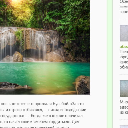
Осн
зем
зоне
обма
Тре
юри
кале
обма
Мно
нос в детстве его прозвали Бульбой. «За это
адв
ся и строго отбивался, — писал впоследствии
из к
 государства». — Когда же в школе прочитал
у», то начал своим именем гордиться». Для
шевиков, нацистов полесский атаман