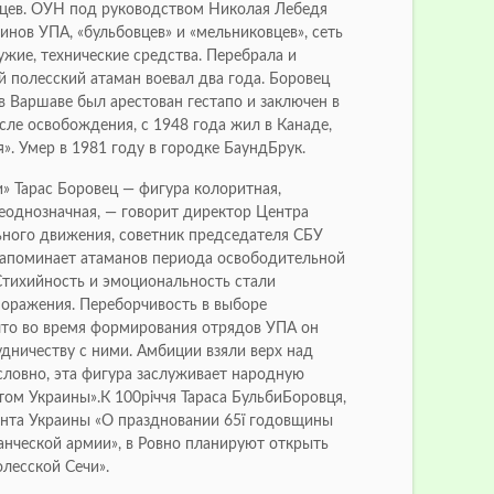
цев. ОУН под руководством Николая Лебедя
инов УПА, «бульбовцев» и «мельниковцев», сеть
ужие, технические средства. Перебрала и
й полесский атаман воевал два года. Боровец
 в Варшаве был арестован гестапо и заключен в
сле освобождения, с 1948 года жил в Канаде,
». Умер в 1981 году в городке БаундБрук.
» Тарас Боровец — фигура колоритная,
неоднозначная, — говорит директор Центра
ного движения, советник председателя СБУ
напоминает атаманов периода освободительной
Стихийность и эмоциональность стали
оражения. Переборчивость в выборе
 что во время формирования отрядов УПА он
удничеству с ними. Амбиции взяли верх над
словно, эта фигура заслуживает народную
том Украины».К 100річчя Тараса БульбиБоровця,
ента Украины «О праздновании 65ї годовщины
анческой армии», в Ровно планируют открыть
лесской Сечи».