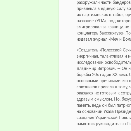
разоружили части бандеров
привлекла в единую силу во
их партизанских штабов, ор
название «УПА», под которо
эмигрировал за границу, но
концлагерь Заксенхаузен.По
издавал журнал «Меч и Воля
«Создатель «Полесской Сечи
энергичная, талантливая и 
исследований освободитель
Владимир Вятрович. — Он 
борьбы 20х годов ХХ века. 
основными причинами его п
союзников привела к тому,
оказался не готовым к сотр
здравым смыслом. Но, безу
память, ведь он был патрио
на основании Указа Презид
создания Украинской Повст
памятник руководителю «По