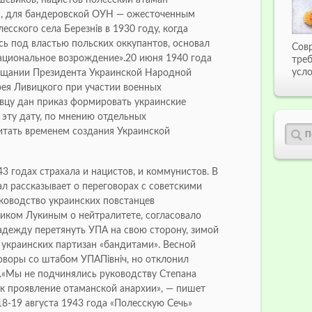
м, для бандеровской ОУН — ожесточенным
есского села Березнів в 1930 году, когда
сь под властью польских оккупантов, основал
Сов
ациональное возрождение».20 июня 1940 года
тре
усло
ещании Президента Украинской Народной
рея Ливицкого при участии военных
овцу дан приказ формировать украинские
эту дату, по мнению отдельных
читать временем создания Украинской
43 годах страхала и нацистов, и коммунистов. В
л рассказывает о переговорах с советскими
уководство украинских повстанцев
иком Лукиным о нейтралитете, согласовало
адежду перетянуть УПА на свою сторону, зимой
 украинских партизан «бандитами». Весной
оворы со штабом УПАПівніч, но отклонил
«Мы не подчинялись руководству Степана
ак проявление отаманской анархии», — пишет
18-19 августа 1943 года «Полесскую Сечь»