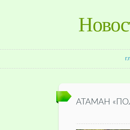
Новос
Г
АТАМАН «ПО