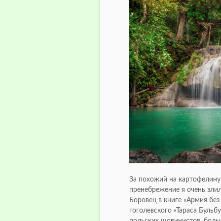
За похожий на картофелину 
пренебрежение я очень злил
Боровец в книге «Армия без
гоголевского «Тараса Бульб
польских шовинистов, боль