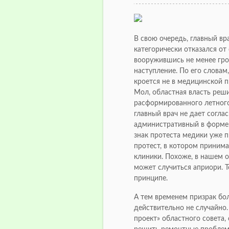
В свою очередь, главный в
категорически отказался от
вооружившись не менее гр
наступление. По его словам
кроется не в медицинской п
Мол, областная власть реш
расформированного летного
главный врач не дает согла
административный в форме 
знак протеста медики уже 
протест, в котором приним
клиники. Похоже, в нашем о
может случиться априори. То
принципе.
А тем временем призрак бо
действительно не случайно.
проект» областного совета