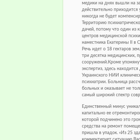
медики на днях вышли на з
действительно приходится 
никогда не будет компенсир
Территорию психиатрическ
дачей, потому что один из
центров медицинской психи
наместника Екатерины II в 
Речь идет о 18 гектаров зе
три десятка медицинских, 
сооружений.Кроме упомяну
экспертиз, здесь находится
Украинского НИИ клиническ
психиатрии. Больница рассч
больных и оказывает не то
самый широкий спектр совр
Единственный минус уникал
капитально ее отремонтиров
которой подчинено это гром
средства на ремонт помеще
пришла в упадок. «Из 25 зд
комментирует ситуацию Ва