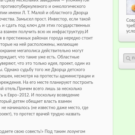
 сразу нескольких заведений — упомянутой
 противотуберкулезного и онкологического
пии имени Л. Т. Малой и областного Дворца
чества. Замысел прост. Инвестор, если такой
Сов
 и сдать под ключ для этих государственных
тре
усло
а взамен получить всю их инфраструктуру.И
ля в престижных районах города нередко стоит
оторые на ней расположены, желающие
 окраине мегаполиса действительно могут
ерждает, что такие уже есть. Областные
уверяют, что это только идея, проект, один из
. Однако судьбу того же Дворца детского
 решен, несмотря на протесты администрации и
чреждения. На его месте планируют построить
й отель.Причем всего лишь за несколько
ь к Евро–2012. И поскольку возведение
оторый детям обещает власть взамен
 не начиналось (не известно даже место, где
оект), то протест врачей трудно назвать
одаете свою совесть!» Под таким лозунгом