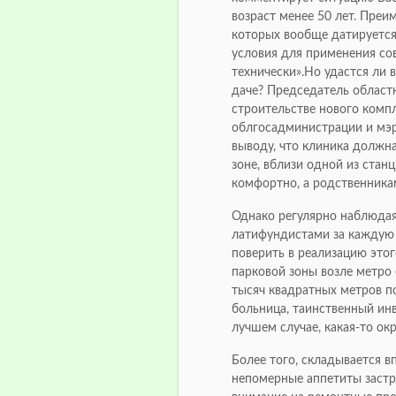
возраст менее 50 лет. Преим
которых вообще датируется
условия для применения с
технически».Но удастся ли
даче? Председатель областн
строительстве нового комп
облгосадминистрации и мэ
выводу, что клиника должна
зоне, вблизи одной из стан
комфортно, а родственника
Однако регулярно наблюдая
латифундистами за каждую 
поверить в реализацию этог
парковой зоны возле метро 
тысяч квадратных метров п
больница, таинственный инв
лучшем случае, какая-то ок
Более того, складывается вп
непомерные аппетиты застр