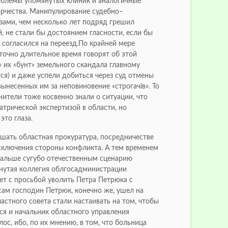
облемы упомянутых клиник и аналогичные
рчества. Манипулирование судебно–
зами, чем несколько лет подряд грешил
й, не стали бы достоянием гласности, если бы
согласился на переезд.По крайней мере
точно длительное время говорят об этой
» их «бунт» земельного скандала главному
стся) и даже успели добиться через суд отмены
ынесенных им за неповиновение «строгачів». То
анители тоже косвенно знали о ситуации, что
трической экспертизой в области, но
это глаза.
ешать областная прокуратура, посредничестве
исключения стороны конфликта. А тем временем
дальше сугубо отечественным сценарию
нутая коллегия облгосадминистрации
ет с просьбой уволить Петра Петрюка с
сам господин Петрюк, конечно же, ушел на
астного совета стали настаивать на том, чтобы
ся и начальник областного управления
ос, ибо, по их мнению, в том, что больница