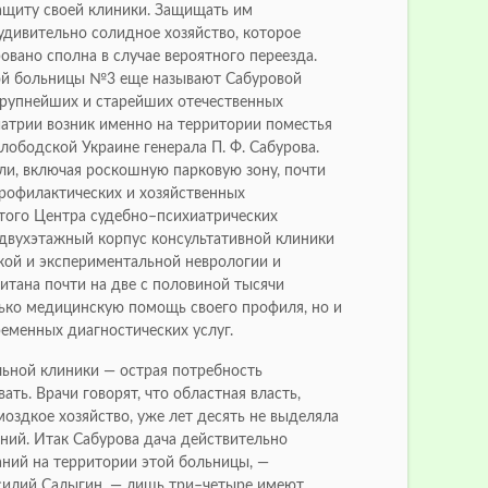
ащиту своей клиники. Защищать им
удивительно солидное хозяйство, которое
овано сполна в случае вероятного переезда.
ой больницы №3 еще называют Сабуровой
 крупнейших и старейших отечественных
атрии возник именно на территории поместья
Слободской Украине генерала П. Ф. Сабурова.
мли, включая роскошную парковую зону, почти
профилактических и хозяйственных
того Центра судебно–психиатрических
 двухэтажный корпус консультативной клиники
ой и экспериментальной неврологии и
итана почти на две с половиной тысячи
лько медицинскую помощь своего профиля, но и
еменных диагностических услуг.
ьной клиники — острая потребность
ать. Врачи говорят, что областная власть,
оздкое хозяйство, уже лет десять не выделяла
ний. Итак Сабурова дача действительно
аний на территории этой больницы, —
силий Салыгин, — лишь три–четыре имеют