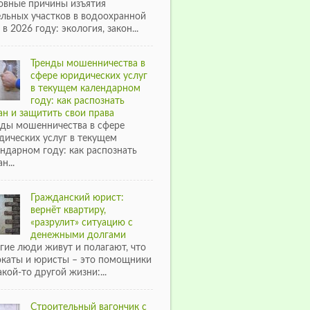
овные причины изъятия
ельных участков в водоохранной
 в 2026 году: экология, закон...
Тренды мошенничества в
сфере юридических услуг
в текущем календарном
году: как распознать
н и защитить свои права
нды мошенничества в сфере
дических услуг в текущем
ндарном году: как распознать
н...
Гражданский юрист:
вернёт квартиру,
«разрулит» ситуацию с
денежными долгами
гие люди живут и полагают, что
окаты и юристы – это помощники
акой-то другой жизни:...
Строительный вагончик с