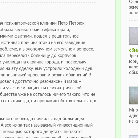
Осн
зем
зоне
рач психиатрической клиники Петр Петрюк
 образа великого мистификатора и,
омкими фактами, пошел в решительное
, истинная причина атаки на его заведение
роблеме, а в злополучном земельном вопросе.
обма
ила переселить больницу до корпусов
Тре
юри
 училища на окраине города, и, поскольку
кале
сия на эту сделку, ему устроили холодный душ
обма
чиновничьей проверки и резких обвинений.В
провели достаточно резонансный марш–
али участие и пациенты психиатрической
бществе уже не осталось ничего такого, что не
 есть никогда, ни при каких обстоятельствах, в
Мно
адв
льшого переезда появился над больницей
из к
 А все из-за так называемый «инвестиционный
, с помощью которого депутаты пытаются