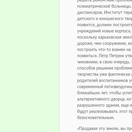
решить ремонтные проблемы
психиатрической больницы,
диспансеров, Институт тера
детского и юношеского твор
появится, должен построить
учреждений новые корпуса, 
поскольку харьковская зем
дороже, чем сооружения, к
построить что-то взамен на
появиться. Петр Петрюк утв
чиновники, в свою очередь, 
способов решения проблемы
творчества уже фактически
родителей воспитанников у
современный пятизвездочны
ближайших лет, чтобы успет
альтернативного дворца, к
разрушенного здания, еще и
будут реализовывать этот пр
безосновательным.
«Продавая эту землю, вы пр