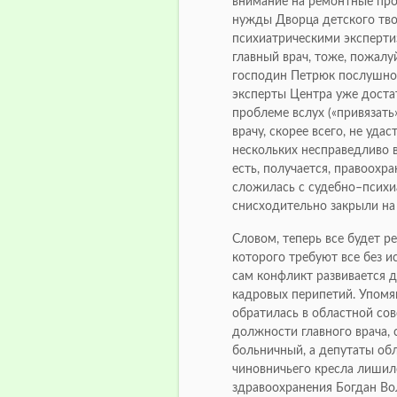
внимание на ремонтные пр
нужды Дворца детского тво
психиатрическими эксперти
главный врач, тоже, пожалу
господин Петрюк послушно 
эксперты Центра уже доста
проблеме вслух («привязать
врачу, скорее всего, не уда
нескольких несправедливо в
есть, получается, правоохр
сложилась с судебно–психиа
снисходительно закрыли на 
Словом, теперь все будет р
которого требуют все без 
сам конфликт развивается 
кадровых перипетий. Упомя
обратилась в областной сов
должности главного врача, 
больничный, а депутаты обл
чиновничьего кресла лишил
здравоохранения Богдан Вол