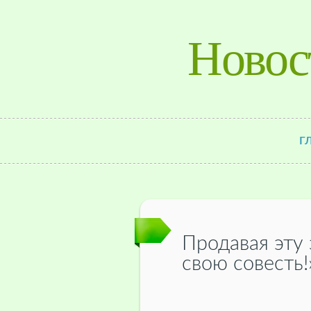
Новос
Г
Продавая эту
свою совесть!