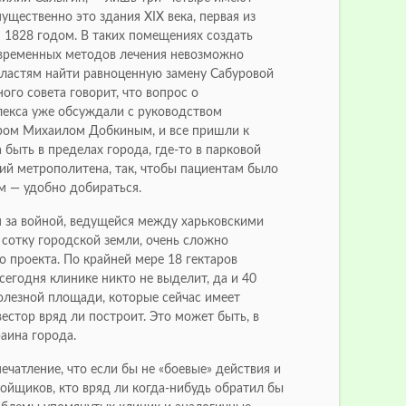
ущественно это здания XIX века, первая из
 1828 годом. В таких помещениях создать
овременных методов лечения невозможно
 властям найти равноценную замену Сабуровой
ого совета говорит, что вопрос о
лекса уже обсуждали с руководством
ром Михаилом Добкиным, и все пришли к
 быть в пределах города, где-то в парковой
ций метрополитена, так, чтобы пациентам было
м — удобно добираться.
 за войной, ведущейся между харьковскими
сотку городской земли, очень сложно
о проекта. По крайней мере 18 гектаров
сегодня клинике никто не выделит, да и 40
олезной площади, которые сейчас имеет
естор вряд ли построит. Это может быть, в
раина города.
ечатление, что если бы не «боевые» действия и
ойщиков, кто вряд ли когда-нибудь обратил бы