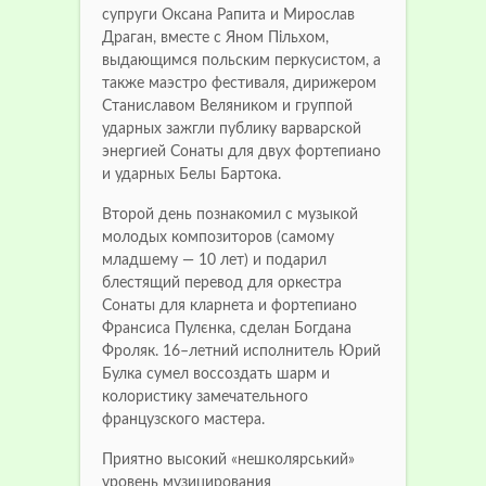
супруги Оксана Рапита и Мирослав
Драган, вместе с Яном Пільхом,
выдающимся польским перкусистом, а
также маэстро фестиваля, дирижером
Станиславом Веляником и группой
ударных зажгли публику варварской
энергией Сонаты для двух фортепиано
и ударных Белы Бартока.
Второй день познакомил с музыкой
молодых композиторов (самому
младшему — 10 лет) и подарил
блестящий перевод для оркестра
Сонаты для кларнета и фортепиано
Франсиса Пулєнка, сделан Богдана
Фроляк. 16–летний исполнитель Юрий
Булка сумел воссоздать шарм и
колористику замечательного
французского мастера.
Приятно высокий «нешколярський»
уровень музицирования