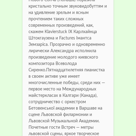
кристально точным звуковидобуттям и
на удивление зрелым и ясным
прочтением таких сложных
современных произведений, как,
скажем Klavierstuck IX Карлхайнца
Штокгаузена и Factures Імантса
Земзаріса. Прозрачно и одновременно
лирически Александра исполнила
произведение молодого киевского
композитора Всеволода
Сиренко.Пятнадцатилетняя пианистка
в своем активе уже имеет
многочисленные победы, среди них —
первое место на Международных
майстеркласах в Калгари (Канада),
сотрудничество с оркестром
Бетовенської академии в Варшаве на
сцене Львовской филармонии и
Львовской Музыкальной Академии.
Почетные гости Встреч — метры
львовской сцены, яркое творческое