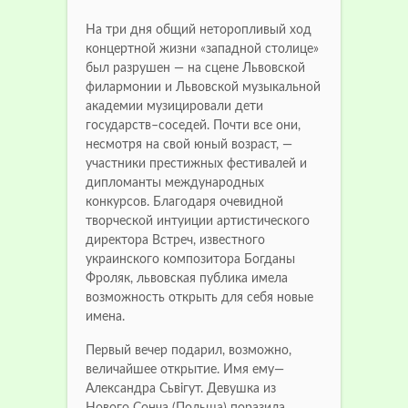
На три дня общий неторопливый ход
концертной жизни «западной столице»
был разрушен — на сцене Львовской
филармонии и Львовской музыкальной
академии музицировали дети
государств–соседей. Почти все они,
несмотря на свой юный возраст, —
участники престижных фестивалей и
дипломанты международных
конкурсов. Благодаря очевидной
творческой интуиции артистического
директора Встреч, известного
украинского композитора Богданы
Фроляк, львовская публика имела
возможность открыть для себя новые
имена.
Первый вечер подарил, возможно,
величайшее открытие. Имя ему—
Александра Сьвігут. Девушка из
Нового Сонча (Польша) поразила