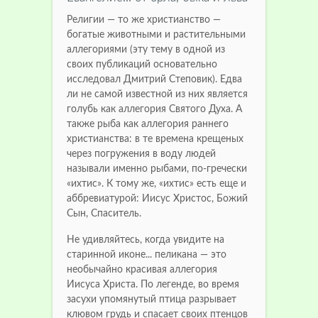
Религии — то же христианство —
богатые животными и растительными
аллегориями (эту тему в одной из
своих публикаций основательно
исследовал Дмитрий Степовик).
Едва
ли не самой известной из них является
голубь как аллегория Святого Духа.
А
также рыба как аллегория раннего
христианства: в те времена крещеных
через погружения в воду людей
называли именно рыбами, по-гречески
«ихтис».
К тому же, «ихтис» есть еще и
аббревиатурой: Иисус Христос, Божий
Сын, Спаситель.
Не удивляйтесь, когда увидите на
старинной иконе... пеликана — это
необычайно красивая аллегория
Иисуса Христа.
По легенде, во время
засухи упомянутый птица разрывает
клювом грудь и спасает своих птенцов