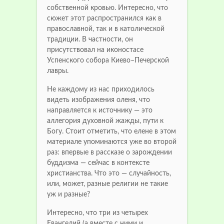
собственной кровью.
Интересно, что
сюжет этот распространился как в
православной, так и в католической
традиции.
В частности, он
присутствовал на иконостасе
Успенского собора Киево–Печерской
лавры.
Не каждому из нас приходилось
видеть изображения оленя, что
направляется к источнику — это
аллегория духовной жажды, пути к
Богу.
Стоит отметить, что елене в этом
материале упоминаются уже во второй
раз: впервые в рассказе о зарождении
буддизма — сейчас в контексте
христианства.
Что это — случайность,
или, может, разные религии не такие
уж и разные?
Интересно, что три из четырех
Евангелий (а вместе с ними и