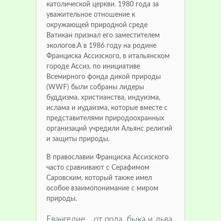
католической церкви.
1980 года за
уважительное отношение к
окружающей природной среде
Ватикан признал его заместителем
экологов.
А в 1986 году на родине
Франциска Ассизского, в итальянском
городе Ассиз, по инициативе
Всемирного фонда дикой природы
(WWF) были собраны лидеры
буддизма, христианства, индуизма,
ислама и иудаизма, которые вместе с
представителями природоохранных
организаций учредили Альянс религий
и защиты природы.
В православии Франциска Ассизского
часто сравнивают с Серафимом
Саровским, который также имел
особое взаимопонимание с миром
природы.
Евангелие... от орла, быка и льва