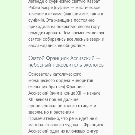
легенде о суфийскую святую Хазрат
Рабий Басре (суфизм — мистическое
течение в исламе (как шиизме, так и в
сунізмі)).
Эта женщина постоянно
приходила на покрытую лесом гору
помедитировать.
Тем временем вокруг
святой собирались все лесные звери и
наслаждались ее обществом.
Святой Франциск Ассизский —
небесный покровитель экологов
Основатель католического
монашеского ордена миноритов
(меньших братьев) Франциск
Ассизский (жил в конце XII — начале
XIII веков) пошел дальше:
проповедовал не только птицам и
зверям, но и растениям.
Примечательно, что речь идет не о
маргіналізованого чудака — Франциск
Ассизский одна из ключевых фигур