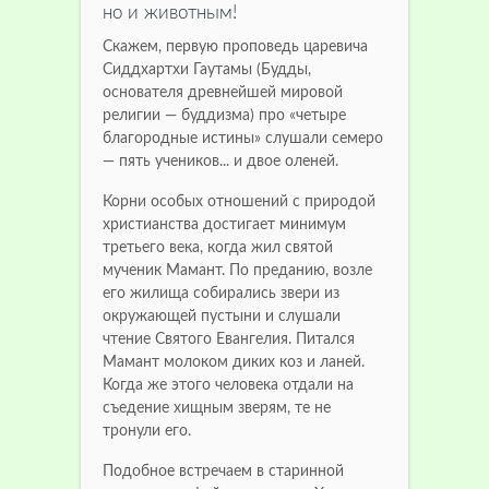
но и животным!
Скажем, первую проповедь царевича
Сиддхартхи Гаутамы (Будды,
основателя древнейшей мировой
религии — буддизма) про «четыре
благородные истины» слушали семеро
— пять учеников... и двое оленей.
Корни особых отношений с природой
христианства достигает минимум
третьего века, когда жил святой
мученик Мамант.
По преданию, возле
его жилища собирались звери из
окружающей пустыни и слушали
чтение Святого Евангелия.
Питался
Мамант молоком диких коз и ланей.
Когда же этого человека отдали на
съедение хищным зверям, те не
тронули его.
Подобное встречаем в старинной