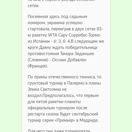
сетки.
Посеянная здесь под седьмым
номером, украинка успешно
стартовала, переиграв в двух сетах 83-
ю ракетку WTA Сару Соррибес-Тормо
из Испании - 6: 3, 6: 4.В следующем же
круге Даяну ждать победительница
противостояния Тамара Зиданшек
(Словения) - Оссиан Добавлен
(Франция).
По примы отечественного тенниса, то
грунтовый турнир в Палермо в планы
Элина Свитолина не
входил.Предполагалось, что первым
для пятой ракетки планеты
официальным турниром после
рестарта сезона будет сентябрьский
турнир серии «Премьер» в Мадриде.
Для чего она даже планировала