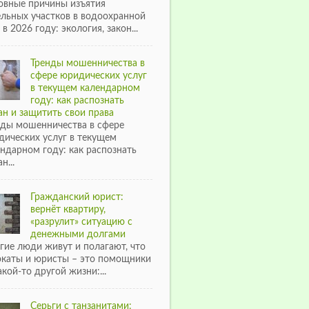
овные причины изъятия
ельных участков в водоохранной
 в 2026 году: экология, закон...
Тренды мошенничества в
сфере юридических услуг
в текущем календарном
году: как распознать
н и защитить свои права
нды мошенничества в сфере
дических услуг в текущем
ндарном году: как распознать
н...
Гражданский юрист:
вернёт квартиру,
«разрулит» ситуацию с
денежными долгами
гие люди живут и полагают, что
окаты и юристы – это помощники
акой-то другой жизни:...
Серьги с танзанитами: