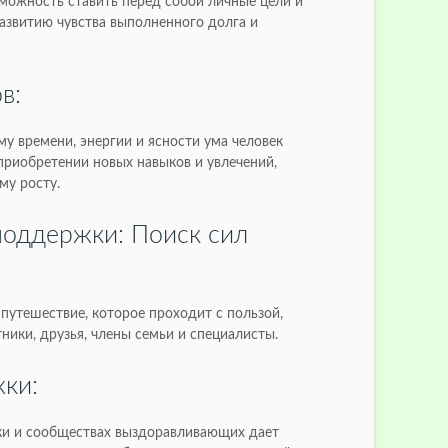
зможность ставить перед собой личные цели и
развитию чувства выполненного долга и
в:
у времени, энергии и ясности ума человек
приобретении новых навыков и увлечений,
му росту.
поддержки: Поиск сил
 путешествие, которое проходит с пользой,
тники, друзья, члены семьи и специалисты.
ки:
ки и сообществах выздоравливающих дает