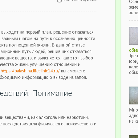
Осн
зем
зоне
е выходит на первый план, решение отказаться
я важным шагом на пути к осознанию ценности
екта полноценной жизни. В данной статье
обма
ационный путь людей, решивших отказаться
Тре
ающих веществ, и выясняется, как этот выбор
юри
ачества жизни, улучшению отношений и
кале
е
https://balashiha.lifeclinic24.ru/
вы сможете
обма
бходимую информацию о выводе из запоя.
едствий: Понимание
Мно
адв
и веществами, как алкоголь или наркотики,
из к
 последствия для физического, психического и