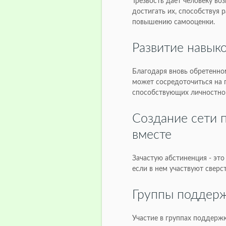
Трезвость дает человеку во
достигать их, способствуя 
повышению самооценки.
Развитие навыко
Благодаря вновь обретенном
может сосредоточиться на 
способствующих личностно
Создание сети 
вместе
Зачастую абстиненция - это
если в нем участвуют сверс
Группы поддерж
Участие в группах поддерж