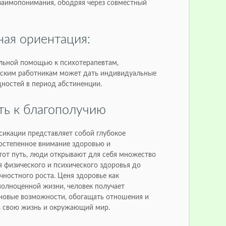
взаимопонимания, ободряя через совместный
ая ориентация:
льной помощью к психотерапевтам,
нским работникам может дать индивидуальные
дностей в период абстиненции.
ть к благополучию
сикации представляет собой глубокое
востепенное внимание здоровью и
этот путь, люди открывают для себя множество
 физического и психического здоровья до
ностного роста. Ценя здоровье как
олноценной жизни, человек получает
новые возможности, обогащать отношения и
в свою жизнь и окружающий мир.