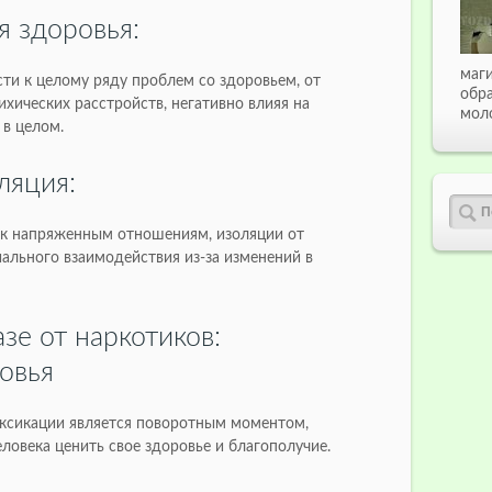
я здоровья:
маги
ти к целому ряду проблем со здоровьем, от
обра
хических расстройств, негативно влияя на
моло
 в целом.
ляция:
 к напряженным отношениям, изоляции от
ального взаимодействия из-за изменений в
зе от наркотиков:
овья
оксикации является поворотным моментом,
овека ценить свое здоровье и благополучие.