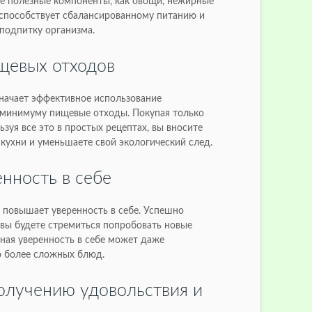
ие полезные компоненты, как овощи, нежирные
о способствует сбалансированному питанию и
подпитку организма.
щевых отходов
значает эффективное использование
к минимуму пищевые отходы. Покупая только
зуя все это в простых рецептах, вы вносите
 кухни и уменьшаете свой экологический след.
нность в себе
 повышает уверенность в себе. Успешно
 вы будете стремиться попробовать новые
ная уверенность в себе может даже
ю более сложных блюд.
олучению удовольствия и