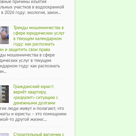
овные причины изъятия
ельных участков в водоохранной
 в 2026 году: экология, закон...
Тренды мошенничества в
сфере юридических услуг
в текущем календарном
году: как распознать
н и защитить свои права
нды мошенничества в сфере
дических услуг в текущем
ндарном году: как распознать
н...
Гражданский юрист:
вернёт квартиру,
«разрулит» ситуацию с
денежными долгами
гие люди живут и полагают, что
окаты и юристы – это помощники
акой-то другой жизни:...
Строительный вагончик с