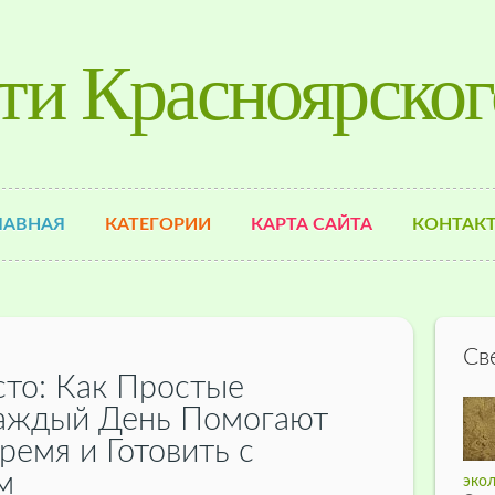
ти Красноярског
ЛАВНАЯ
КАТЕГОРИИ
КАРТА САЙТА
КОНТАК
Св
сто: Как Простые
Каждый День Помогают
ремя и Готовить с
м
экол