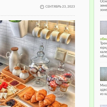
Осн
зем
СЕНТЯБРЬ 23, 2023
зоне
обма
Тре
юри
кале
обма
Мно
адв
из к