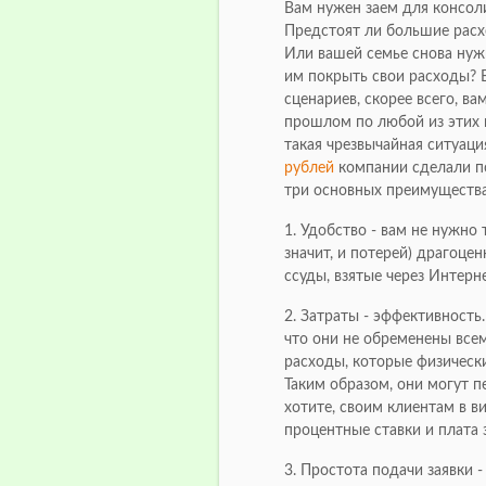
Вам нужен заем для консол
Предстоят ли большие расх
Или вашей семье снова нуж
им покрыть свои расходы? Е
сценариев, скорее всего, ва
прошлом по любой из этих п
такая чрезвычайная ситуация
рублей
компании сделали по
три основных преимущества
1. Удобство - вам не нужно
значит, и потерей) драгоце
ссуды, взятые через Интерне
2. Затраты - эффективност
что они не обременены все
расходы, которые физическ
Таким образом, они могут п
хотите, своим клиентам в в
процентные ставки и плата 
3. Простота подачи заявки -