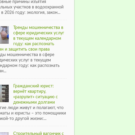
овные причины изъятия
ельных участков в водоохранной
 в 2026 году: экология, закон...
Тренды мошенничества в
сфере юридических услуг
в текущем календарном
году: как распознать
н и защитить свои права
нды мошенничества в сфере
дических услуг в текущем
ндарном году: как распознать
н...
Гражданский юрист:
вернёт квартиру,
«разрулит» ситуацию с
денежными долгами
гие люди живут и полагают, что
окаты и юристы – это помощники
акой-то другой жизни:...
Строительный вагончик с