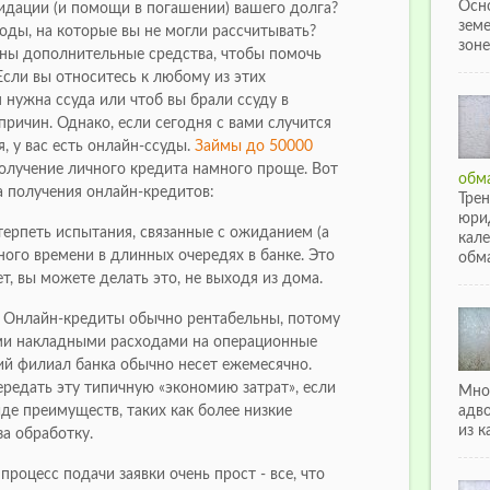
Осн
идации (и помощи в погашении) вашего долга?
зем
оды, на которые вы не могли рассчитывать?
зоне
ны дополнительные средства, чтобы помочь
сли вы относитесь к любому из этих
м нужна ссуда или чтоб вы брали ссуду в
ричин. Однако, если сегодня с вами случится
, у вас есть онлайн-ссуды.
Займы до 50000
лучение личного кредита намного проще. Вот
обма
 получения онлайн-кредитов:
Тре
юри
 терпеть испытания, связанные с ожиданием (а
кале
нного времени в длинных очередях в банке. Это
обма
т, вы можете делать это, не выходя из дома.
ь. Онлайн-кредиты обычно рентабельны, потому
ми накладными расходами на операционные
ий филиал банка обычно несет ежемесячно.
ередать эту типичную «экономию затрат», если
Мно
иде преимуществ, таких как более низкие
адв
из к
за обработку.
 процесс подачи заявки очень прост - все, что